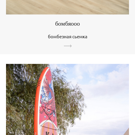
бомбяооо
бомбезная сьемка