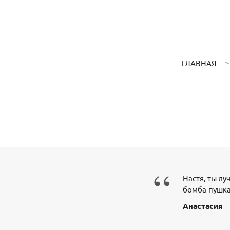
ГЛАВНАЯ
“
Настя, ты лу
бомба-пушка
Анастасия